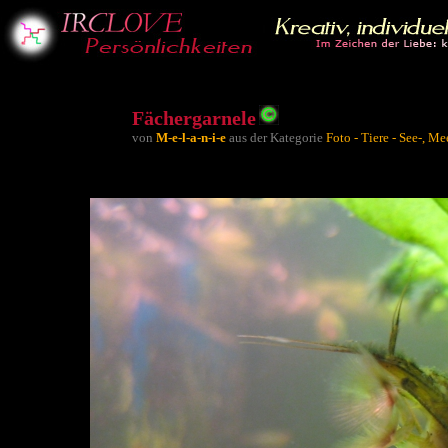
Fächergarnele
von
M-e-l-a-n-i-e
aus der Kategorie
Foto - Tiere - See-, 