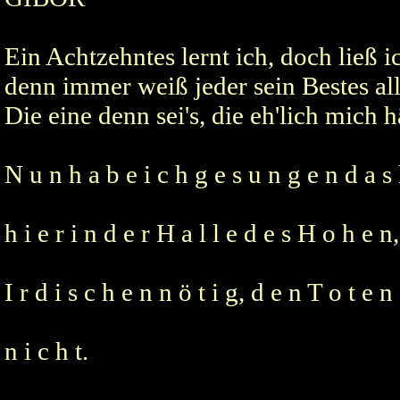
Ein Achtzehntes lernt ich, doch ließ 
denn immer weiß jeder sein Bestes all
Die eine denn sei's, die eh'lich mich 
N u n h a b e i c h g e s u n g e n d a s 
h i e r i n d e r H a l l e d e s H o h e n
I r d i s c h e n n ö t i g, d e n T o t e n
n i c h t.