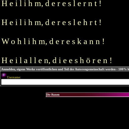
H e i l i h m, d e r e s l e r n t !
H e i l i h m, d e r e s l e h r t !
W o h l i h m, d e r e s k a n n !
H e i l a l l e n, d i e e s h ö r e n !
Anmelden, eigene Werke veröffentlichen und Teil der Autorengemeinschaft werden - 100% k
Username: